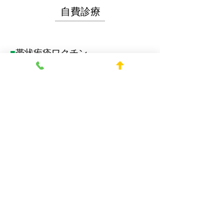
自費診療
■
帯状疱疹ワクチン
帯状疱疹は、ワクチンで予防できます。当
クリニックでは、50歳以上の方を対象に
帯状疱疹ワクチンの接種を実施しておりま
す。 ワクチンは2種類あり、それぞれの効
果、接種回数、費用に違いがございます。
詳細については、ぜひお気軽にお問い合わ
せください。
※中野区50歳以上の方は費用の一部助成
があります。
（令和8年４月１日より５０～６４歳まで
が中野区の助成対象となります）
【50歳から64歳の中野区民の皆様へ】帯
状疱疹任意予防接種費用の一部助成のお知
らせ | 中野区<
https://www.city.tokyo-